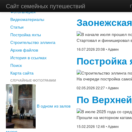
Новости
Сайт семейных путешествий
Главная
/
Новости
Фотогалерея
Заонежская
Видеоматериалы
Статьи
В начале июля прошел по
Постройка яхты
Стартовал и финишировал в 
Строительство эллинга
16.07.2026 20:08
• Админ
Архив файлов
Постройка 
История в ссылках
Поиск
Карта сайта
Строительство эллинга по
На очереди постройка само
СЛУЧАЙНЫЕ ФОТОГРАФИИ
02.05.2026 22:27
• Админ
По Верхней
В одном из залов
В июле 2025 года
со сред
Прошли на моторном катама
15.02.2026 12:46
• Админ
музея