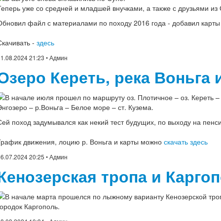
Теперь уже со средней и младшей внучками, а также с друзьями из 
Обновил файл с материалами по походу 2016 года - добавил карты
Скачивать -
здесь
1.08.2024 21:23
• Админ
Озеро Кереть, река Воньга 
В начале июля прошел по маршруту оз. Плотичное – оз. Кереть – 
Энгозеро – р.Воньга – Белое море – ст. Кузема.
Сей поход задумывался как некий тест будущих, по выходу на пенс
График движения, лоцию р. Воньга и карты можно
скачать здесь
6.07.2024 20:25
• Админ
Кенозерская тропа и Карго
В начале марта прошелся по лыжному варианту Кенозерской тро
городок Каргополь.