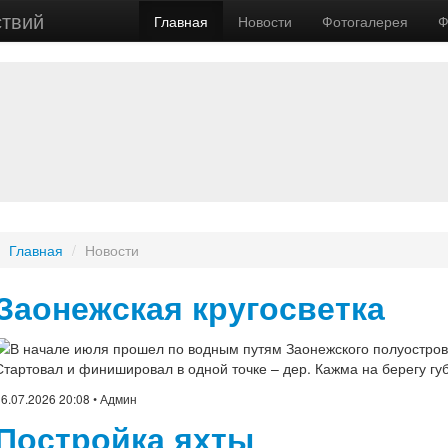
ствий
Главная
Новости
Фотогалерея
Ф
Главная
/
Новости
Заонежская кругосветка
В начале июля прошел по водным путям Заонежского полуостров
Стартовал и финишировал в одной точке – дер. Кажма на берегу гу
6.07.2026 20:08
• Админ
Постройка яхты