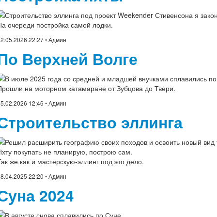
Строительство эллинга под проект Weekender Стивенсона я закон
На очереди постройка самой лодки.
2.05.2026 22:27
• Админ
По Верхней Волге
В июле 2025 года
со средней и младшей внучками сплавились по
Прошли на моторном катамаране от Зубцова до Твери.
5.02.2026 12:46
• Админ
Строительство эллинга
Решил расширить географию своих походов и освоить новый вид 
Яхту покупать не планирую, построю сам.
Так же как и мастерскую-эллинг под это дело.
8.04.2025 22:20
• Админ
Суна 2024
В августе снова сплавились по Суне.