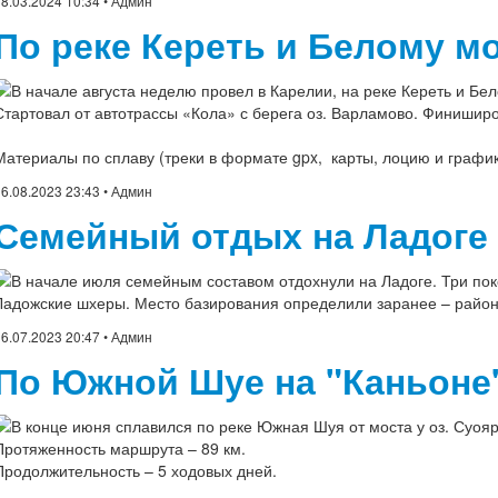
8.03.2024 10:34
• Админ
По реке Кереть и Белому м
В начале августа неделю провел в Карелии, на реке Кереть и Бе
Стартовал от автотрассы «Кола» с берега оз. Варламово. Финиширо
Материалы по сплаву (треки в формате gpx, карты, лоцию и граф
6.08.2023 23:43
• Админ
Семейный отдых на Ладоге
В начале июля семейным составом отдохнули на Ладоге. Три по
Ладожские шхеры. Место базирования определили заранее – район
6.07.2023 20:47
• Админ
По Южной Шуе на "Каньоне
В конце июня сплавился по реке Южная Шуя от моста у оз. Суояр
Протяженность маршрута – 89 км.
Продолжительность – 5 ходовых дней.