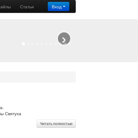
айлы
Статьи
Вход
›
а.
бы Святуха
Читать полностью