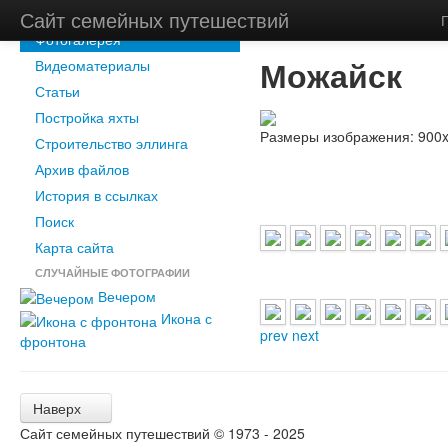
Новости
Сайт семейных путешествий
Главная
/
Фотогалерея
Фотогалерея
Можайск
Видеоматериалы
Статьи
Постройка яхты
Размеры изображения:
900x
Строительство эллинга
Архив файлов
История в ссылках
Поиск
Карта сайта
СЛУЧАЙНЫЕ ФОТОГРАФИИ
Вечером
Икона с
prev
next
фронтона
Наверх
Сайт семейных путешествий © 1973 - 2025