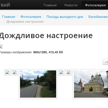
твий
Главная
Новости
Фотогалерея
Главная
/
Фотогалерея
/
Походы выходного дня
/
Балобаново 
/
Дождливое настроение
Дождливое настроение
Размеры изображения:
960x1280, 415,45 Кб
«