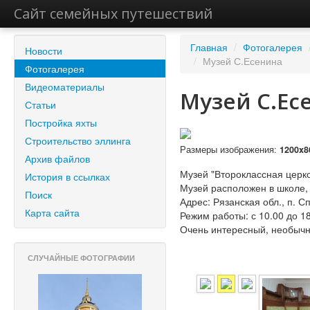
Сайт семейных путешествий
Главная
/
Фотогалерея
Новости
/
Музей С.Есенина
Фотогалерея
Видеоматериалы
Музей С.Ес
Статьи
Постройка яхты
Строительство эллинга
Размеры изображения:
1200x8
Архив файлов
Музей "Второклассная церк
История в ссылках
Музей расположен в школе, 
Поиск
Адрес: Рязанская обл., п. С
Карта сайта
Режим работы: с 10.00 до 1
Очень интересный, необычны
СЛУЧАЙНЫЕ ФОТОГРАФИИ