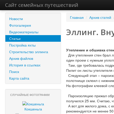
Сайт семейных путешествий
Главная
/
Архив статей
Новости
Фотогалерея
Эллинг. Вн
Видеоматериалы
Статьи
Постройка яхты
Утепление и обшивка сте
Строительство эллинга
Для утепления стен брал л
Архив файлов
один проем с нужным уплот
История в ссылках
Там, где требовалась подр
Пилит он листы утеплителя
Поиск
Следующий этап – пароизо
Карта сайта
полотнище склеил с нижним
На фотографии клеевой сло
СЛУЧАЙНЫЕ ФОТОГРАФИИ
Пароизоляцию прижал обреш
получился 25 мм. Считаю, ч
А вот для жилого дома, с е
Кокшеньга
рекомендуется не менее 50